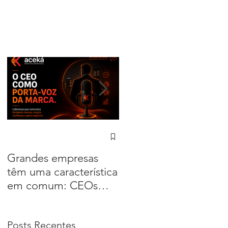
Grandes empresas
Sua empresa não
têm uma característica
compete apenas pelo
em comum: CEOs
preço. Compete pela
que lideram a
percepção
comunicação
Posts Recentes