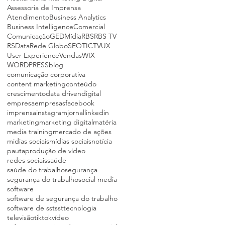
Assessoria de Imprensa
Atendimento
Business Analytics
Business Intelligence
Comercial
Comunicação
GED
Mídia
RBS
RBS TV
RSData
Rede Globo
SEO
TIC
TV
UX
User Experience
Vendas
WIX
WORDPRESS
blog
comunicação corporativa
content marketing
conteúdo
crescimento
data driven
digital
empresa
empresas
facebook
imprensa
instagram
jornal
linkedin
marketing
marketing digital
matéria
media training
mercado de ações
midias sociais
mídias sociais
notícia
pauta
produção de vídeo
redes sociais
saúde
saúde do trabalho
segurança
segurança do trabalho
social media
software
software de segurança do trabalho
software de sst
sst
tecnologia
televisão
tiktok
vídeo