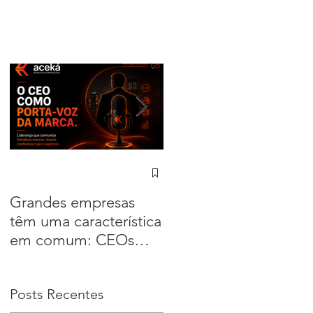
Grandes empresas
Sua empresa não
têm uma característica
compete apenas pelo
em comum: CEOs
preço. Compete pela
que lideram a
percepção
comunicação
Posts Recentes