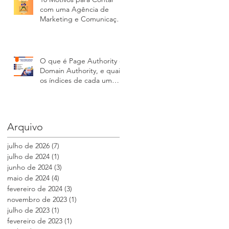
com uma Agência de
Marketing e Comunicação
na Gestão de Crises
O que é Page Authority e
Domain Authority, e quais
os índices de cada um
para seu site
Arquivo
julho de 2026
(7)
7 posts
julho de 2024
(1)
1 post
junho de 2024
(3)
3 posts
maio de 2024
(4)
4 posts
fevereiro de 2024
(3)
3 posts
novembro de 2023
(1)
1 post
julho de 2023
(1)
1 post
fevereiro de 2023
(1)
1 post