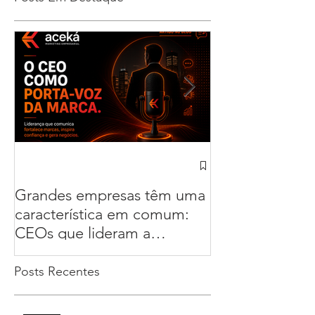
Grandes empresas têm uma
Sua empresa n
característica em comum:
apenas pelo pr
CEOs que lideram a
Compete pela 
comunicação
Posts Recentes