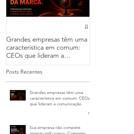
Grandes empresas têm uma
Sua empresa n
característica em comum:
apenas pelo pr
CEOs que lideram a
Compete pela 
comunicação
Posts Recentes
Grandes empresas têm uma
característica em comum: CEOs
que lideram a comunicação