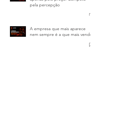
Sua empresa não compete
apenas pelo preço. Compete
pela percepção
A empresa que mais aparece
nem sempre é a que mais vende
Sua empresa não precisa de mais
marketing. Precisa de direção
Sua empresa merece uma
agência. Seu crescimento exige
uma consultoria.