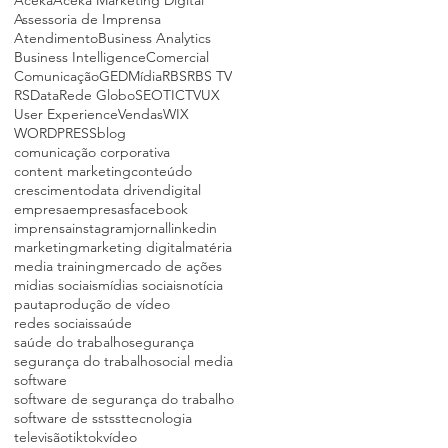
Assessoria de Imprensa
Atendimento
Business Analytics
Business Intelligence
Comercial
Comunicação
GED
Mídia
RBS
RBS TV
RSData
Rede Globo
SEO
TIC
TV
UX
User Experience
Vendas
WIX
WORDPRESS
blog
comunicação corporativa
content marketing
conteúdo
crescimento
data driven
digital
empresa
empresas
facebook
imprensa
instagram
jornal
linkedin
marketing
marketing digital
matéria
media training
mercado de ações
midias sociais
mídias sociais
notícia
pauta
produção de vídeo
redes sociais
saúde
saúde do trabalho
segurança
segurança do trabalho
social media
software
software de segurança do trabalho
software de sst
sst
tecnologia
televisão
tiktok
vídeo