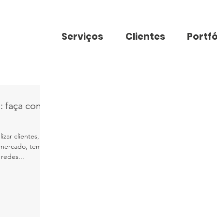
Serviços
Clientes
Portfó
: faça com
zar clientes,
o mercado, tem de
 redes...