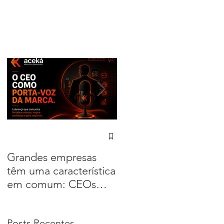
Grandes empresas
Sua empresa não
têm uma característica
compete apenas pelo
em comum: CEOs
preço. Compete pela
que lideram a
percepção
comunicação
Posts Recentes