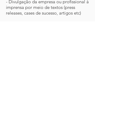
- Divulgação da empresa ou profissional à
imprensa por meio de textos (press
releases, cases de sucesso, artigos etc)
- Aproximação da empresa/profissional
com a imprensa por meio de entrevistas e
encontros de relacionamento
- Posicionamento da empresa/profissional
em veículos de mídia online, impressa,
rádio e TV
- Construção de relacionamento com a
mídia para que os jornalistas busquem a
empresa/profissional pró-ativamente
quando trabalharem pautas em seu
escopo de atuação
- Entre outros serviços
© 2022 Aceká Marketing Digital